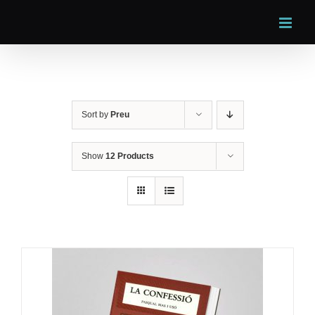
Skip
to
content
Sort by
Preu
Show
12 Products