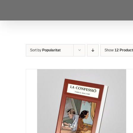
Skip
to
content
Sort by
Popularitat
Show
12 Produc