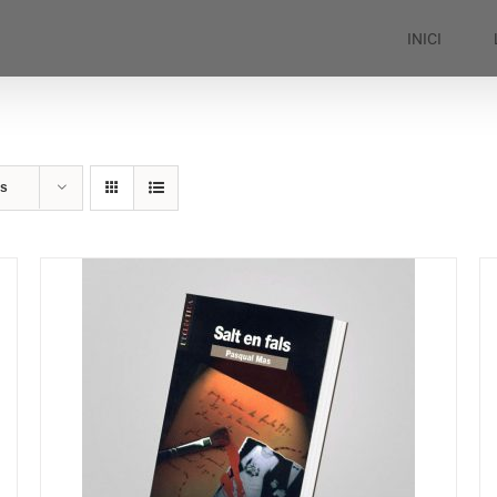
INICI
ts