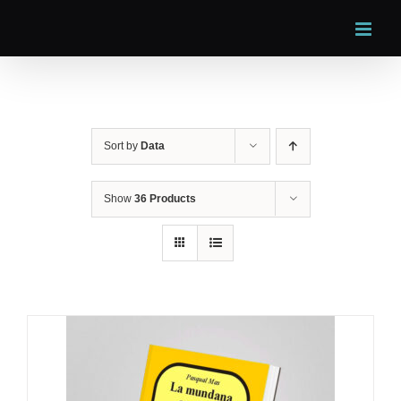
Skip
to
content
Sort by
Data
Show
36 Products