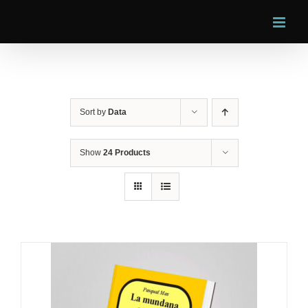
Skip
to
content
Sort by
Data
Show
24 Products