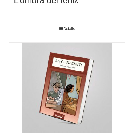
L’ombra del fènix
Detalls